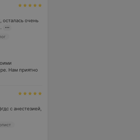
 осталась очень 
.
лог
оими 
е. Нам приятно 
дс с анестезией, 
копист