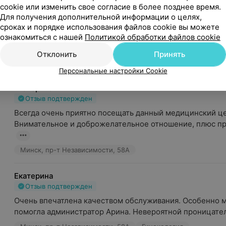
cookie или изменить свое согласие в более позднее время.
Станислав
Для получения дополнительной информации о целях,
Отзыв подтвержден
Рекомендую
сроках и порядке использования файлов cookie вы можете
Обратился к доктору 03.08.2026 по поводу диареи, кото
ознакомиться с нашей
Политикой обработки файлов cookie
дня, самолечение не помогло, поэтому решил обратит...
Отклонить
Принять
Минск, пр-т Независимости, 58А
Бузыновская Н. Е. - Тера
Персональные настройки Cookie
Екатерина
Отзыв подтвержден
Всегда очень приятно посещать данный медицинский цен
Внимательное и доброжелательное отношение, плюс пр
Минск, пр-т Независимости, 58А
Екатерина
Отзыв подтвержден
Очень впечатлена качеством обслуживания. Особенно м
помогла администратор Арина. Невероятной проницател