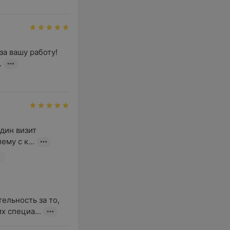
а вашу работу! 
.
ин визит 
му с к...
льность за то, 
х специа...