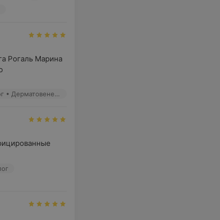
а Рогаль Марина 
о
Рогаль М. В. - Дерматолог • Детский дерматолог • Косметолог • Дерматовенеролог
фицированные 
лог