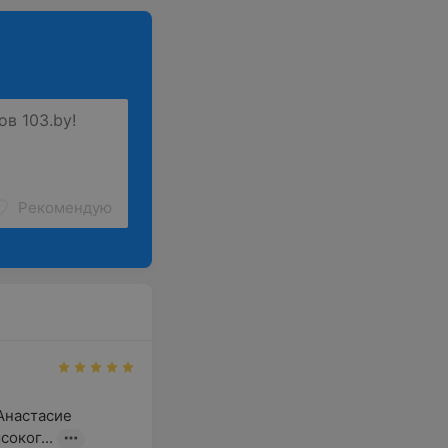
Рекомендую
настасие 
оког...