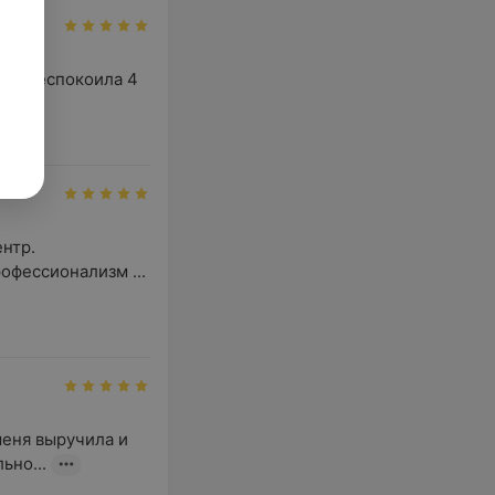
рая беспокоила 4 
певт
тр. 
офессионализм ...
еня выручила и 
ьно...