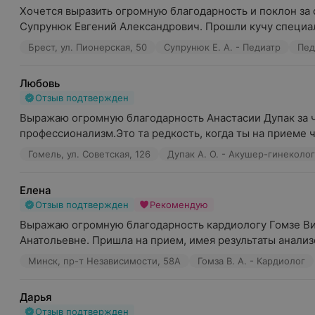
Хочется выразить огромную благодарность и поклон за 
Супрунюк Евгений Александрович. Прошли кучу специал
Брест, ул. Пионерская, 50
Супрунюк Е. А. - Педиатр
Пед
Любовь
Отзыв подтвержден
Выражаю огромную благодарность Анастасии Дупак за чу
профессионализм.Это та редкость, когда ты на приеме чу
Гомель, ул. Советская, 126
Дупак А. О. - Акушер-гинеколог
Елена
Отзыв подтвержден
Рекомендую
Выражаю огромную благодарность кардиологу Гомзе Ви
Анатольевне. Пришла на прием, имея результаты анализо
Минск, пр-т Независимости, 58А
Гомза В. А. - Кардиолог
Дарья
Отзыв подтвержден