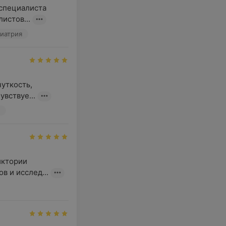
специалиста 
истов...
иатрия
ткость, 
вствуе...
ктории 
в и исслед...