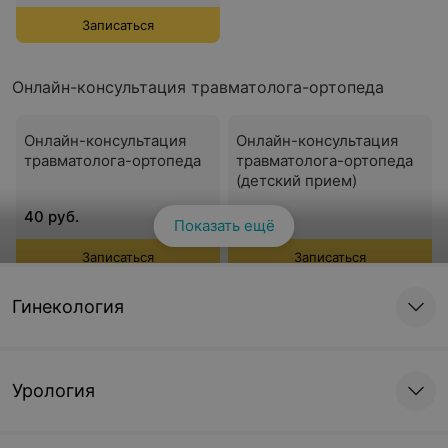
Записаться
Онлайн-консультация травматолога-ортопеда
Онлайн-консультация
Онлайн-консультация
травматолога-ортопеда
травматолога-ортопеда
(детский прием)
40 руб.
40 руб.
Показать ещё
Записаться
Записаться
Гинекология
Онлайн-консультация оториноларинголога
Онлайн-консультация
Онлайн-консультация
Урология
оториноларинголога
оториноларинголога
(детский прием)
повторный прием
повторный прием