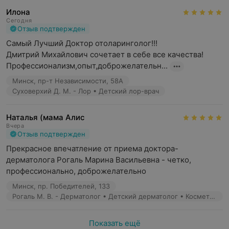
Педиатр
Илона
Эндокринолог
Сегодня
Отзыв подтвержден
Кардиолог
Самый Лучший Доктор отоларинголог!!!

Дмитрий Михайлович сочетает в себе все качества!
Психолог
Профессионализм,опыт,доброжелательн...
Гастроэнтеролог
Минск, пр-т Независимости, 58А
Травматолог-ортопед
Суховерхий Д. М. - Лор • Детский лор-врач
Как пройти онлайн-консультацию
Наталья (мама Алис
Вчера
Оставьте заявку на запись или позвоните в клинику,
Отзыв подтвержден
сообщите, онлайн-консультация какого специалиста
Прекрасное впечатление от приема доктора-
вам необходима.
дерматолога Рогаль Марина Васильевна - четко, 
профессионально, доброжелательно
Согласуйте с администратором дату и время
онлайн-консультации.
Минск, пр. Победителей, 133
Рогаль М. В. - Дерматолог • Детский дерматолог • Косметолог • Дерматовенеролог
Администратор вышлет ссылку на консультацию.
Оплатите онлайн-консультацию (по карте
Показать ещё