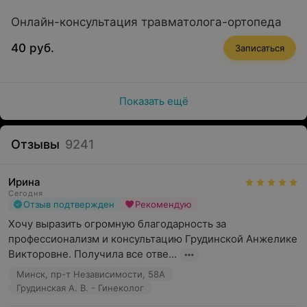
устанавливать дополнительных приложений и
программ. Нужно только устройство с камерой
Онлайн-консультация травматолога-ортопеда
(смартфон, планшет, компьютер) и стабильным
доступом в интернет.
40 руб.
Записаться
Получить онлайн-консультацию врача можно, где бы
вы ни находились: дома, на работе или в другом
городе.
Показать ещё
В центре ведут онлайн-приём следующие
Отзывы
9241
специалисты:
Оториноларинголог
Ирина
Сегодня
Терапевт
Отзыв подтвержден
Рекомендую
Гинеколог
Хочу выразить огромную благодарность за 
профессионализм и консультацию Грудинской Анжелике 
Уролог
Викторовне. Получила все отве...
Невролог
Минск, пр-т Независимости, 58А
Грудинская А. В. - Гинеколог
Дерматолог