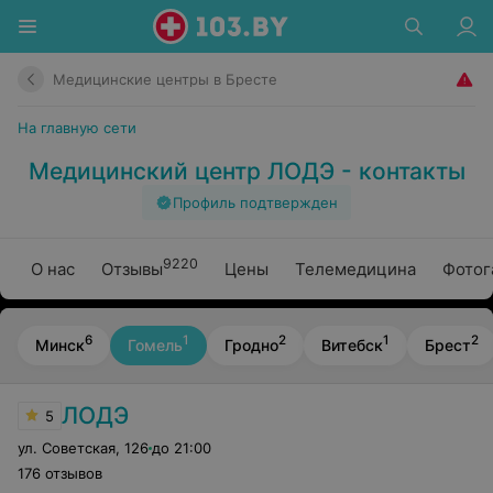
Медицинские центры в Бресте
На главную сети
Медицинский центр ЛОДЭ - контакты
Профиль подтвержден
9220
О нас
Отзывы
Цены
Телемедицина
Фотог
6
1
2
1
2
Минск
Гомель
Гродно
Витебск
Брест
ЛОДЭ
5
ул. Советская
,
126
до 21:00
176 отзывов