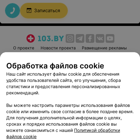
Записаться
О проекте
Новости проекта
Размещение рекламы
Медицинский маркетинг
Публичный договор
Обработка файлов cookie
Пользовательское соглашение
Способы оплаты
Наш сайт использует файлы cookie для обеспечения
Вакансии
Партнеры
удобства пользователей сайта, его улучшения, сбора
Написать руководителю 103.by
статистики и предоставления персонализированных
Написать в поддержку
рекомендаций.
Персональные настройки cookie
Вы можете настроить параметры использования файлов
Обработка персональных данных
cookie или изменить свое согласие в более позднее время.
Для получения дополнительной информации о целях,
сроках и порядке использования файлов cookie вы
можете ознакомиться с нашей
Политикой обработки
файлов cookie